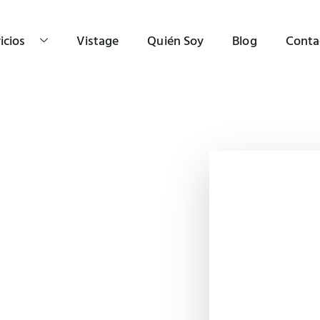
icios
Vistage
Quién Soy
Blog
Conta
 para
Ideas, recu
Contenido orga
rápidamente lo 