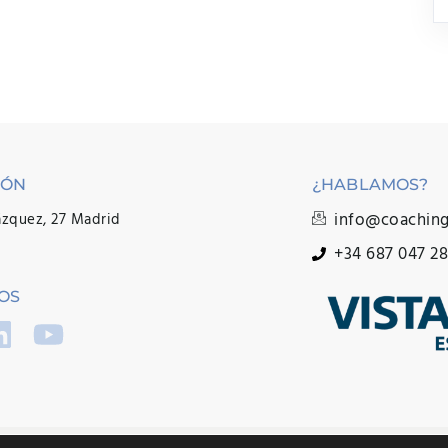
IÓN
¿HABLAMOS?
info@coachin
ázquez, 27 Madrid
+34 687 047 2
OS