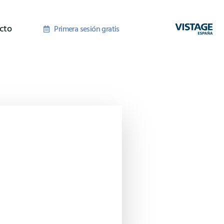
cto
Primera sesión gratis
rsos y actualidad
nizado para que encuentres
que necesitas.