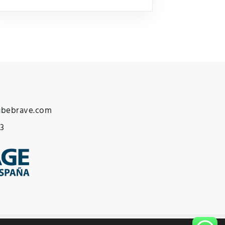
gbebrave.com
83